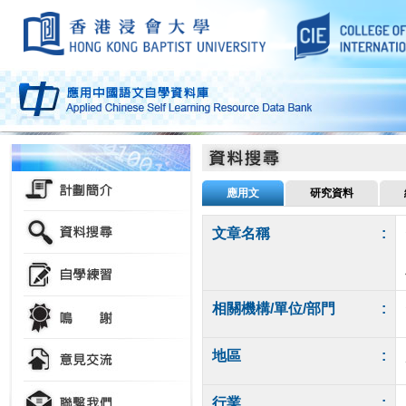
應用文
研究資料
文章名稱
:
相關機構/單位/部門
:
地區
:
行業
: