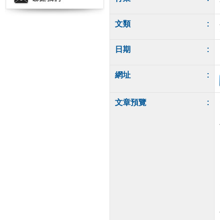
文類
:
日期
:
網址
:
文章預覽
: