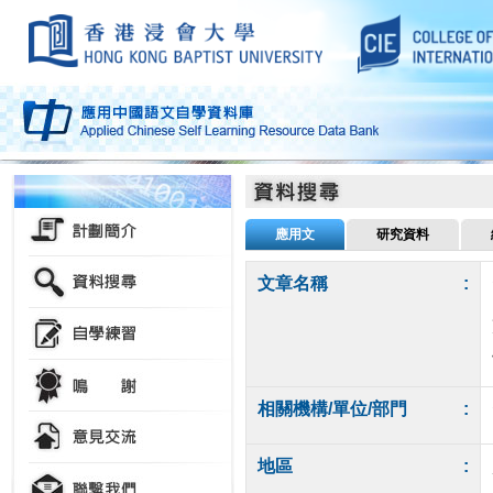
應用文
研究資料
文章名稱
:
相關機構/單位/部門
:
地區
: