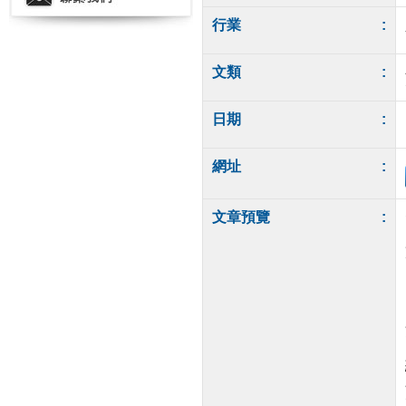
行業
:
文類
:
日期
:
網址
:
文章預覽
: