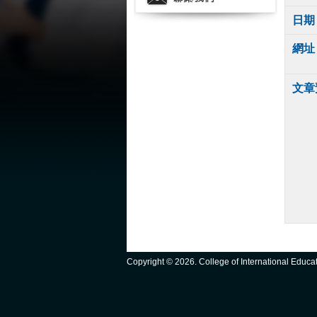
日期
網址
文章
Copyright ©
2026. College of International Educ