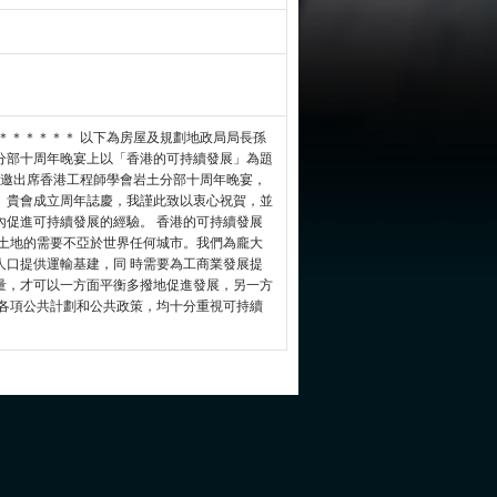
＊＊＊＊＊＊ 以下為房屋及規劃地政局局長孫
分部十周年晚宴上以「香港的可持續發展」為題
獲邀出席香港工程師學會岩土分部十周年晚宴，
。貴會成立周年誌慶，我謹此致以衷心祝賀，並
內促進可持續發展的經驗。 香港的可持續發展
對土地的需要不亞於世界任何城市。我們為龐大
人口提供運輸基建，同 時需要為工商業發展提
量，才可以一方面平衡多撥地促進發展，另一方
訂各項公共計劃和公共政策，均十分重視可持續