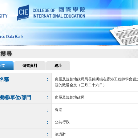
用文
研究資料
網址
名稱
:
房屋及規劃地政局局長孫明揚在香港工程師學會岩
題的致辭全文（三月二十六日）
機構/單位/部門
:
房屋及規劃地政局
:
香港
:
公共行政
:
演講辭