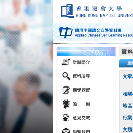
應
文章
相關
地區
行業
文類