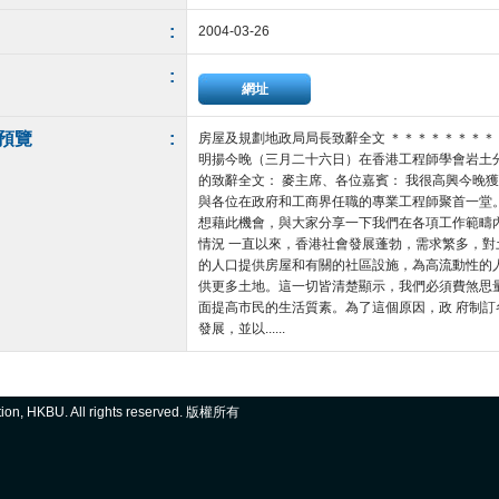
:
2004-03-26
:
網址
預覽
:
房屋及規劃地政局局長致辭全文 ＊＊＊＊＊＊＊＊
明揚今晚（三月二十六日）在香港工程師學會岩土
的致辭全文： 麥主席、各位嘉賓： 我很高興今晚
與各位在政府和工商界任職的專業工程師聚首一堂
想藉此機會，與大家分享一下我們在各項工作範疇
情況 一直以來，香港社會發展蓬勃，需求繁多，
的人口提供房屋和有關的社區設施，為高流動性的
供更多土地。這一切皆清楚顯示，我們必須費煞思
面提高市民的生活質素。為了這個原因，政 府制
發展，並以......
ation, HKBU. All rights reserved. 版權所有