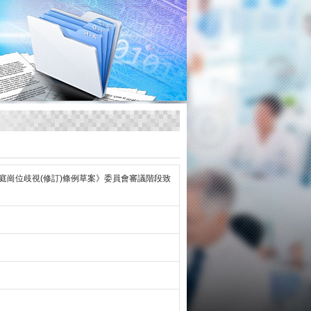
庭崗位歧視(修訂)條例草案》委員會審議階段致