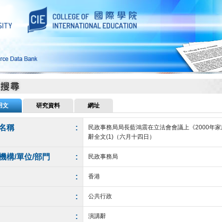
用文
研究資料
網址
名稱
:
民政事務局局長藍鴻震在立法會會議上《2000年家
辭全文(1)（六月十四日）
機構/單位/部門
:
民政事務局
:
香港
:
公共行政
:
演講辭