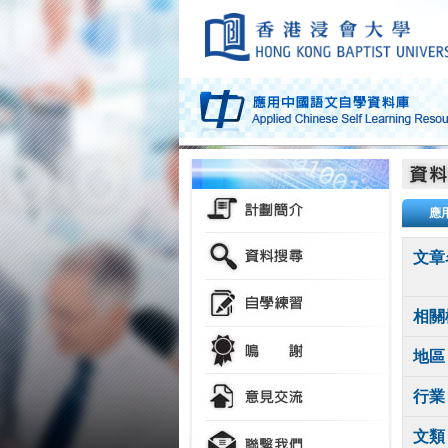
應
文章
相關
地區
行業
文類