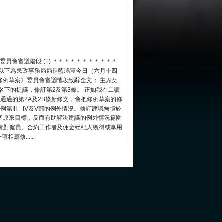
－委員會審議階段 (1) ＊＊＊＊＊＊＊＊＊＊＊
 以下為民政事務局局長藍鴻震今日（六月十四
)條例草案》委員會審議階段致辭全文： 主席女
名下的提議，修訂第2及第3條。 正如我在二讀
通過的第2A及2B條新條文，會把條例草案的修
例第III、IV及V部的例外情況。修訂建議無損於
個原來目標，反而有助解決建議的例外情況範圍
或會對僱員、合約工作者及佣金經紀人獲得或享用
修......