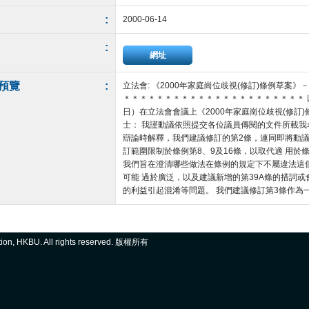
:
2000-06-14
:
網址
預覽
:
立法會: 《2000年家庭崗位歧視(修訂)條例草案》
＊＊＊＊＊＊＊＊＊＊＊＊＊＊＊＊＊＊＊＊＊＊
日）在立法會會議上《2000年家庭崗位歧視(修訂
士： 我謹動議依照提交各位議員傳閱的文件所載我
辯論時解釋，我們建議修訂的第2條，連同即將動議
訂範圍限制於條例第8、9及16條，以取代適 用於條
我們旨在澄清哪些做法在條例的規定下不屬違法這
可能 過於廣泛，以及建議新增的第39A條的措詞
的利益引起混淆等問題。 我們建議修訂第3條作為一項相應
ation, HKBU. All rights reserved. 版權所有