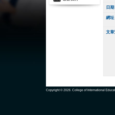
日期
網址
文章
Copyright ©
2026. College of International Educ