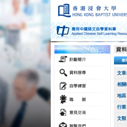
應
文章
相關
地區
行業
文類