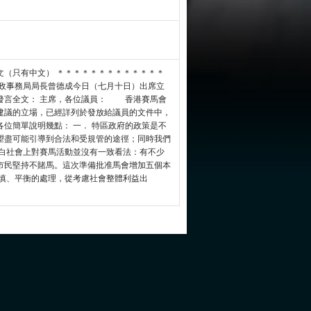
文（只有中文） ＊＊＊＊＊＊＊＊＊＊＊＊＊
政事務局局長曾德成今日（七月十日）出席立
發言全文： 主席，各位議員： 香港賽馬會
建議的立場，已經詳列於發放給議員的文件中，
位簡單說明幾點： 一． 特區政府的政策是不
望盡可能引導到合法和受規管的途徑；同時我們
明白社會上對賽馬活動並沒有一致看法：有不少
市民堅持不賭馬。這次準備批准馬會增加五個本
審慎、平衡的處理，從考慮社會整體利益出