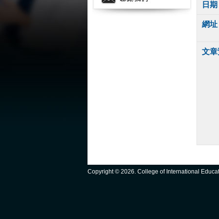
日期
網址
文章
Copyright ©
2026. College of International Educ