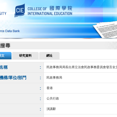
用文
研究資料
網址
名稱
:
民政事務局局長出席立法會民政事務委員會發言全
機構/單位/部門
:
民政事務局
:
香港
:
公共行政
:
演講辭