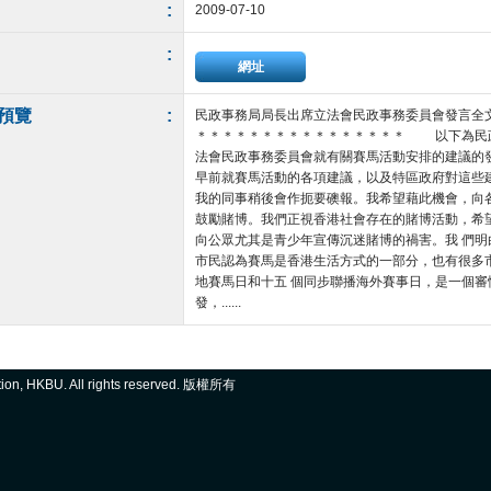
:
2009-07-10
:
網址
預覽
:
民政事務局局長出席立法會民政事務委員會發言全
＊＊＊＊＊＊＊＊＊＊＊＊＊＊＊＊ 以下為民
法會民政事務委員會就有關賽馬活動安排的建議的
早前就賽馬活動的各項建議，以及特區政府對這些
我的同事稍後會作扼要礇報。我希望藉此機會，向各
鼓勵賭博。我們正視香港社會存在的賭博活動，希
向公眾尤其是青少年宣傳沉迷賭博的禍害。我 們
市民認為賽馬是香港生活方式的一部分，也有很多
地賽馬日和十五 個同步聯播海外賽事日，是一個
發，......
ation, HKBU. All rights reserved. 版權所有