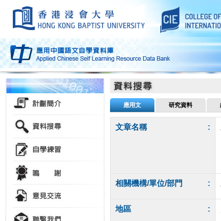
應用文
研究資料
文章名稱
:
相關機構/單位/部門
:
地區
: