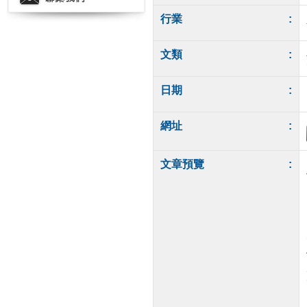
行業
:
文類
:
日期
:
網址
:
文章預覽
: