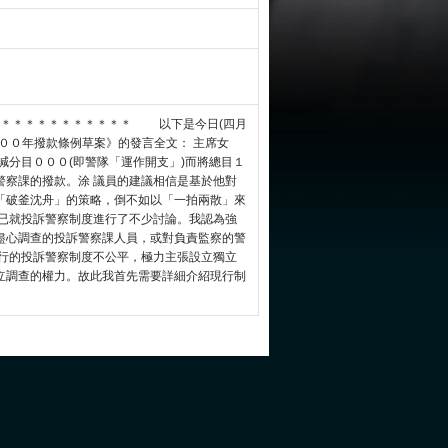
＊＊＊＊＊＊＊＊＊＊＊＊＊ 以下是今日(四月
００年撥款條例草案》的發言全文： 主席女
分目０００(即警隊「運作開支」)而將總目１
警察課的撥款。涂 議員的建議相信是基於他對
「破釜沈舟」的策略，倒不如以「一拍兩散」來
已就投訴警察制度進行了不少討論。我認為強
盡心調查的投訴警察課人員，或對負責監察的警
行的投訴警察制度不公平，極力主張設立獨立
立調查的權力。故此我首先需要詳細介紹現行制