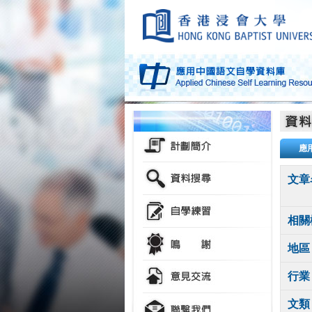
應
文章
相關
地區
行業
文類