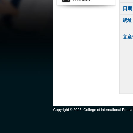
日期
網址
文章
Copyright ©
2026. College of International Educ