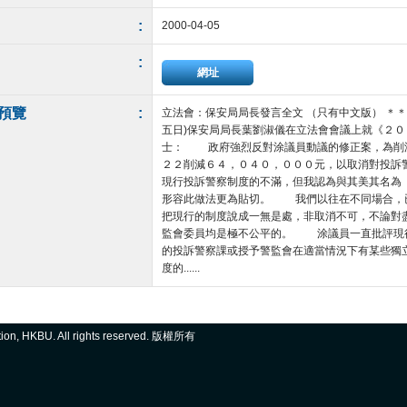
:
2000-04-05
:
網址
預覽
:
立法會：保安局局長發言全文 （只有中文版） 
五日)保安局局長葉劉淑儀在立法會會議上就《２０
士： 政府強烈反對涂議員動議的修正案，為削減
２２削減６４，０４０，０００元，以取消對投訴
現行投訴警察制度的不滿，但我認為與其美其名為
形容此做法更為貼切。 我們以往在不同場合，
把現行的制度說成一無是處，非取消不可，不論對
監會委員均是極不公平的。 涂議員一直批評現
的投訴警察課或授予警監會在適當情況下有某些獨
度的......
ation, HKBU. All rights reserved. 版權所有