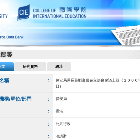
用文
研究資料
網址
名稱
:
保安局局長葉劉淑儀在立法會會議上就《２０００
日）
機構/單位/部門
:
保安局
:
香港
:
公共行政
:
演講辭