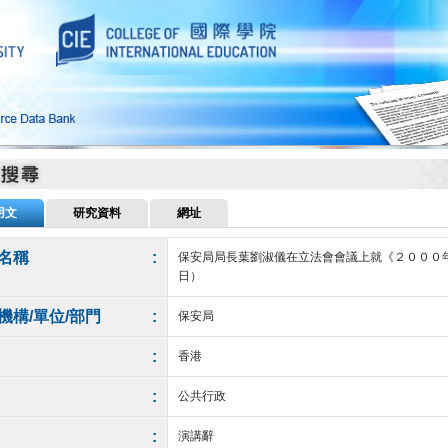
用文
研究資料
網址
名稱
:
保安局局長葉劉淑儀在立法會會議上就《２０００
日）
機構/單位/部門
:
保安局
:
香港
:
公共行政
:
演講辭