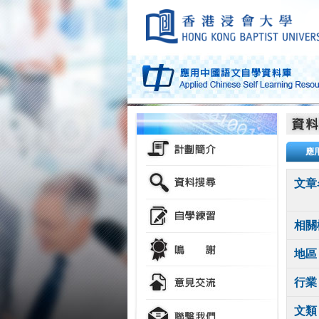
應
文章
相關
地區
行業
文類