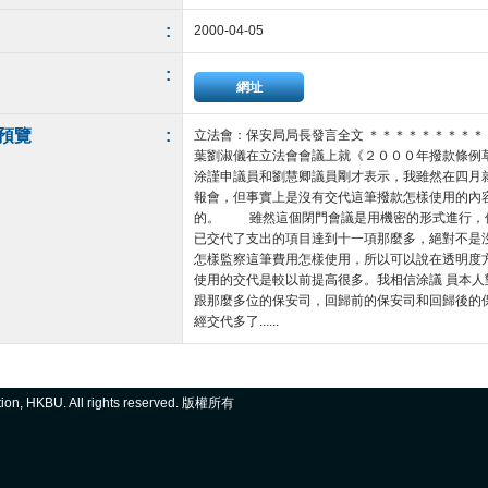
:
2000-04-05
:
網址
預覽
:
立法會：保安局局長發言全文 ＊＊＊＊＊＊＊＊
葉劉淑儀在立法會會議上就《２０００年撥款條例
涂謹申議員和劉慧卿議員剛才表示，我雖然在四月
報會，但事實上是沒有交代這筆撥款怎樣使用的內
的。 雖然這個閉門會議是用機密的形式進行，
已交代了支出的項目達到十一項那麼多，絕對不是
怎樣監察這筆費用怎樣使用，所以可以說在透明度
使用的交代是較以前提高很多。我相信涂議 員本
跟那麼多位的保安司，回歸前的保安司和回歸後的
經交代多了......
ation, HKBU. All rights reserved. 版權所有