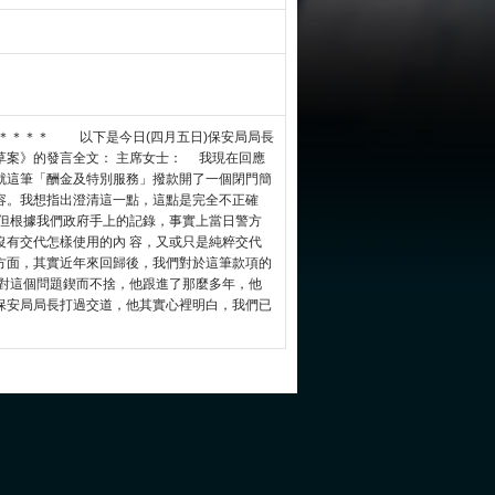
＊＊＊＊＊ 以下是今日(四月五日)保安局局長
草案》的發言全文： 主席女士： 我現在回應
就這筆「酬金及特別服務」撥款開了一個閉門簡
容。我想指出澄清這一點，這點是完全不正確
但根據我們政府手上的記錄，事實上當日警方
沒有交代怎樣使用的內 容，又或只是純粹交代
方面，其實近年來回歸後，我們對於這筆款項的
人對這個問題鍥而不捨，他跟進了那麼多年，他
保安局局長打過交道，他其實心裡明白，我們已