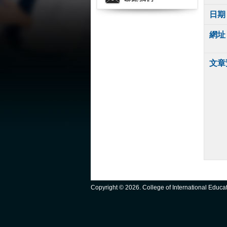
日期
網址
文章
Copyright ©
2026. College of International Educ