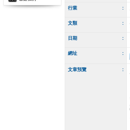
行業
:
文類
:
日期
:
網址
:
文章預覽
: