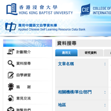
應用文
研究資料
文章名稱
:
相關機構/單位/部門
:
地區
: