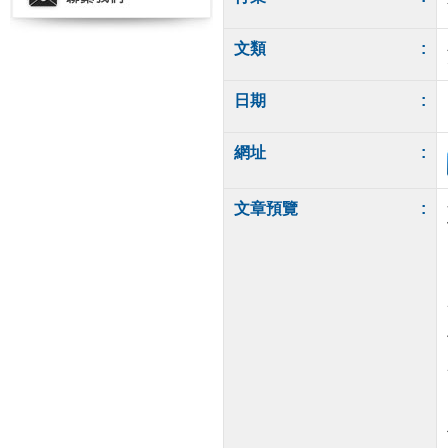
文類
:
日期
:
網址
:
文章預覽
: