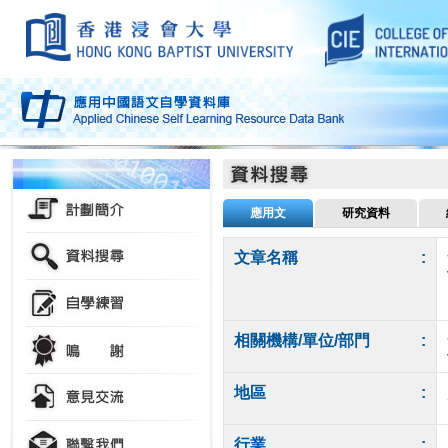
應用文
研究資料
文章名稱
:
相關機構/單位/部門
:
地區
:
行業
: