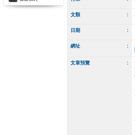
文類
:
日期
:
網址
:
文章預覽
: