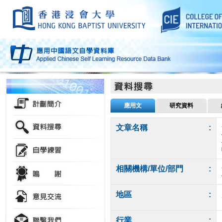
應用文
研究資料
文章名稱
:
相關機構/單位/部門
:
地區
:
行業
: