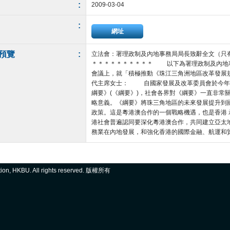
:
2009-03-04
:
網址
預覽
:
立法會：署理政制及內地事務局局長致辭全文（只
＊＊＊＊＊＊＊＊＊＊ 以下為署理政制及內地
會議上，就「積極推動《珠江三角洲地區改革發展
代主席女士： 自國家發展及改革委員會於今年
綱要》(《綱要》)，社會各界對《綱要》一直非常
略意義。《綱要》將珠三角地區的未來發展提升到
政策。這是粵港澳合作的一個戰略機遇，也是香港
港社會普遍認同要深化粵港澳合作，共同建立亞太
務業在內地發展，和強化香港的國際金融、航運和貿易
ation, HKBU. All rights reserved. 版權所有