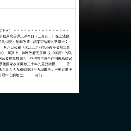
有中文） ＊＊＊＊＊＊＊＊＊＊＊＊＊＊＊＊
事務局局長譚志源今日（三月四日）在立法會
規劃綱要》配套政策」議案辯論時的致辭全文：
一月八日公布《珠江三角洲地區改革發展規劃
關心。事實上，特區政府高度重 視《綱要》的戰
國家發展戰略層面，並把粵港澳合作明確為國家
 承接國家改革開放三十年的重要契機。 香
地區最具活力和國際競爭力城市群，推動香港服
中心的地位。 目前，......