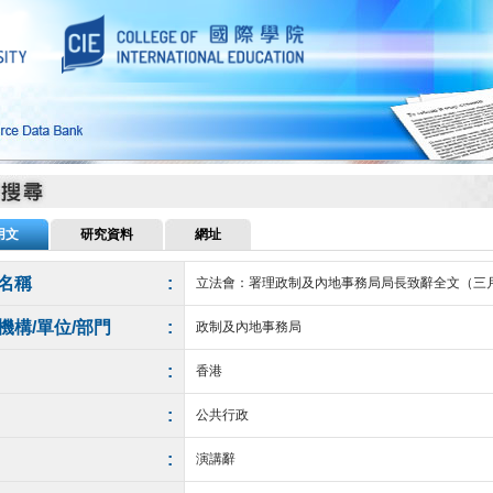
用文
研究資料
網址
名稱
:
立法會：署理政制及內地事務局局長致辭全文（三
機構/單位/部門
:
政制及內地事務局
:
香港
:
公共行政
:
演講辭