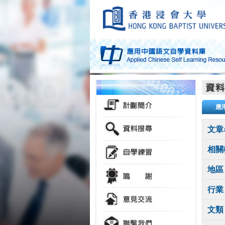
應
文章
相關
地區
行業
文類