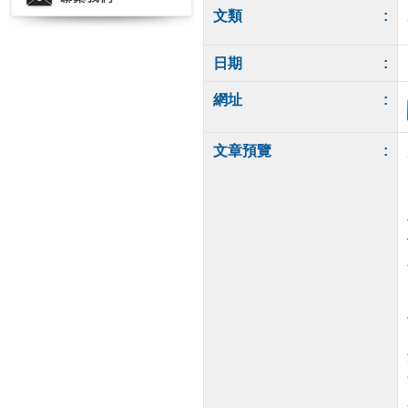
文類
:
日期
:
網址
:
文章預覽
: