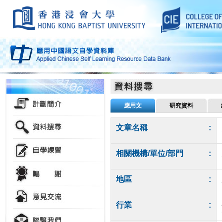
應用文
研究資料
文章名稱
:
相關機構/單位/部門
:
地區
:
行業
: