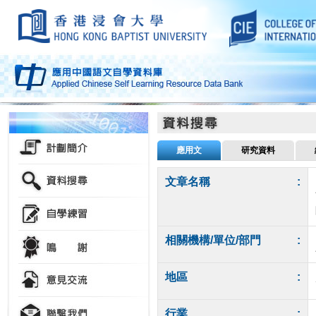
應用文
研究資料
文章名稱
:
相關機構/單位/部門
:
地區
:
行業
: