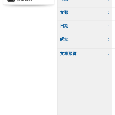
文類
:
日期
:
網址
:
文章預覽
: