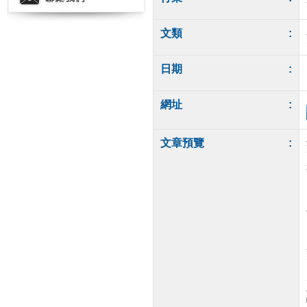
文類
:
日期
:
網址
:
文章預覽
: