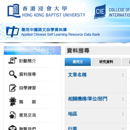
應用文
研究資料
文章名稱
:
相關機構/單位/部門
:
地區
:
行業
: