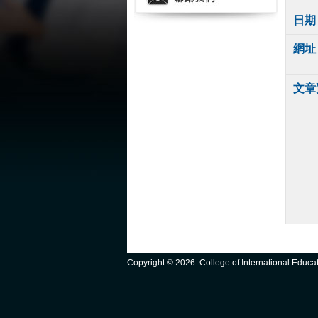
日期
網址
文章
Copyright ©
2026. College of International Educ