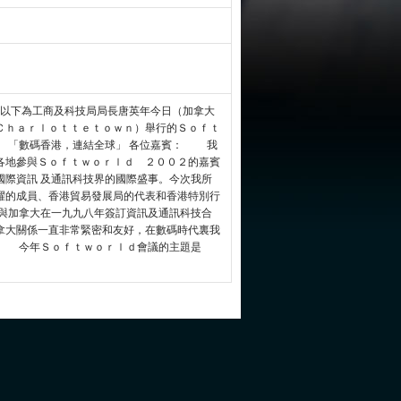
以下為工商及科技局局長唐英年今日（加拿大
Ｃｈａｒｌｏｔｔｅｔｏｗｎ）舉行的Ｓｏｆｔ
） 「數碼香港，連結全球」 各位嘉賓： 我
各地參與Ｓｏｆｔｗｏｒｌｄ ２００２的嘉賓
國際資訊 及通訊科技界的國際盛事。今次我所
躍的成員、香港貿易發展局的代表和香港特別行
與加拿大在一九九八年簽訂資訊及通訊科技合
拿大關係一直非常緊密和友好，在數碼時代裏我
。 今年Ｓｏｆｔｗｏｒｌｄ會議的主題是