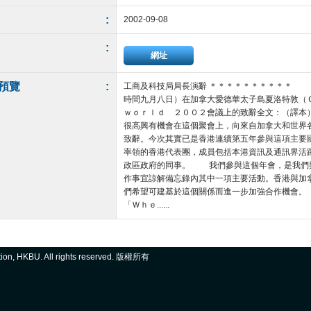
:
2002-09-08
:
網址
預覽
:
工商及科技局局長演辭 ＊＊＊＊＊＊＊＊＊＊ 
時間九月八日）在加拿大愛德華太子島夏洛特敦（
ｗｏｒｌｄ ２００２會議上的致辭全文：（譯本
很高興有機會在這個聚會上，向來自加拿大和世界
致辭。今次其實已是香港連續第五年參與這項主要
率領的香港代表團，成員包括本港資訊及通訊界活
政區政府的同事。 我們參與這個年會，是我們
作事宜諒解備忘錄內其中一項主要活動。香港與加
們希望可建基於這個關係而進一步加強合作機會
「Ｗｈｅ......
ation, HKBU. All rights reserved. 版權所有