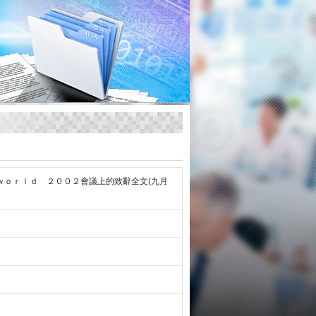
ｗｏｒｌｄ ２００２會議上的致辭全文(九月