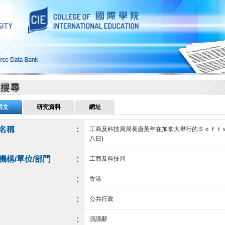
用文
研究資料
網址
名稱
:
工商及科技局局長唐英年在加拿大舉行的Ｓｏｆｔ
八日)
機構/單位/部門
:
工商及科技局
:
香港
:
公共行政
:
演講辭