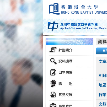
應
文章
相關
地區
行業
文類