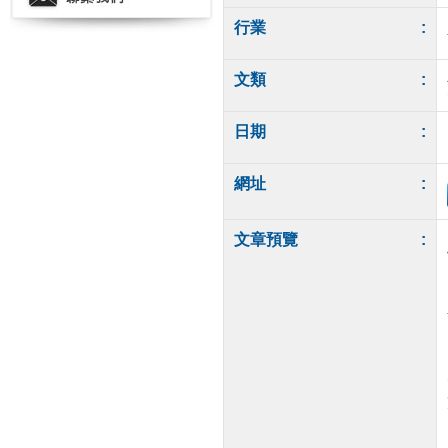
行業
:
文類
:
日期
:
網址
:
文章預覽
: