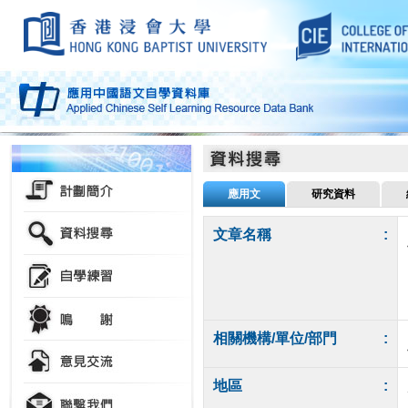
應用文
研究資料
文章名稱
:
相關機構/單位/部門
:
地區
: