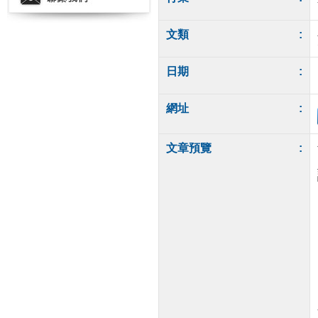
文類
:
日期
:
網址
:
文章預覽
: