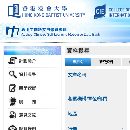
應用文
研究資料
文章名稱
:
相關機構/單位/部門
:
地區
:
行業
: