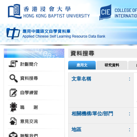
應用文
研究資料
文章名稱
:
相關機構/單位/部門
:
地區
: