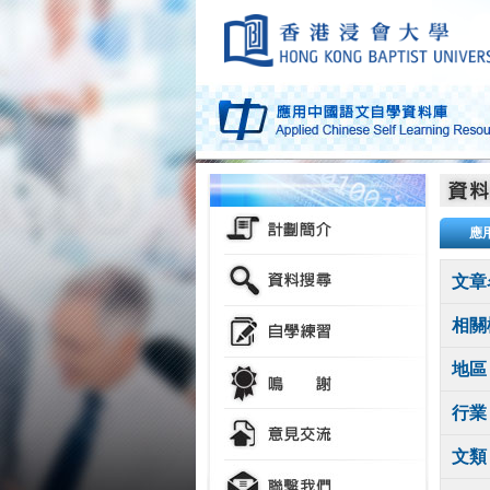
應
文章
相關
地區
行業
文類