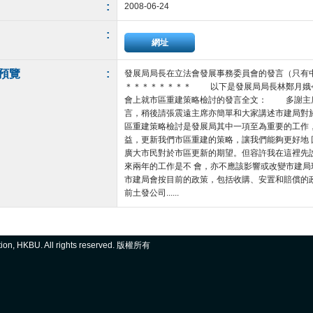
:
2008-06-24
:
網址
預覽
:
發展局局長在立法會發展事務委員會的發言（只有
＊＊＊＊＊＊＊＊ 以下是發展局局長林鄭月娥
會上就市區重建策略檢討的發言全文： 多謝主
言，稍後請張震遠主席亦簡單和大家講述市建局
區重建策略檢討是發展局其中一項至為重要的工作
益，更新我們市區重建的策略，讓我們能夠更好地
廣大市民對於市區更新的期望。但容許我在這裡先
來兩年的工作是不 會，亦不應該影響或改變市建
市建局會按目前的政策，包括收購、安置和賠償的
前土發公司......
ation, HKBU. All rights reserved. 版權所有