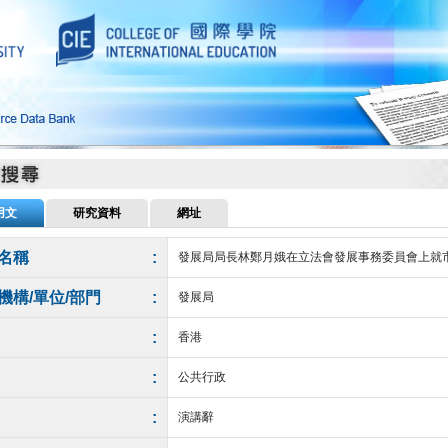
用文
研究資料
網址
名稱
:
發展局局長林鄭月娥在立法會發展事務委員會上就
機構/單位/部門
:
發展局
:
香港
:
公共行政
:
演講辭