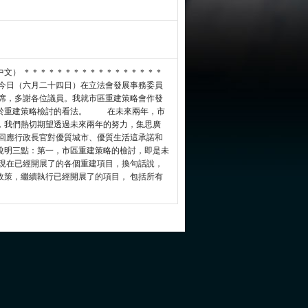
中文） ＊＊＊＊＊＊＊＊＊＊＊＊＊＊＊＊＊
今日（六月二十四日）在立法會發展事務委員
席，多謝各位議員。我就市區重建策略會作發
對於重建策略檢討的看法。 在未來兩年，市
，我們熱切期望透過未來兩年的努力，集思廣
 回應行政長官對優質城市、優質生活這承諾和
說明三點：第一，市區重建策略的檢討，即是未
局現在已經開展了的各個重建項目，換句話說，
政策，繼續執行已經開展了的項目， 包括所有