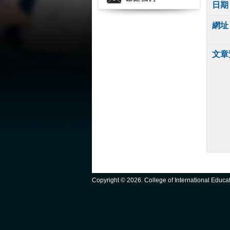
日期
網址
文章
Copyright ©
2026. College of International Educ