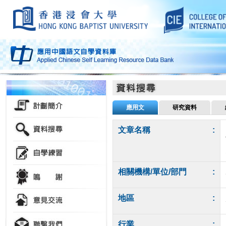
應用文
研究資料
文章名稱
:
相關機構/單位/部門
:
地區
:
行業
: