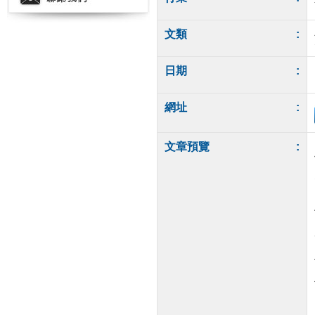
文類
:
日期
:
網址
:
文章預覽
: