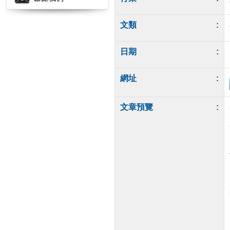
文類
:
日期
:
網址
:
文章預覽
: