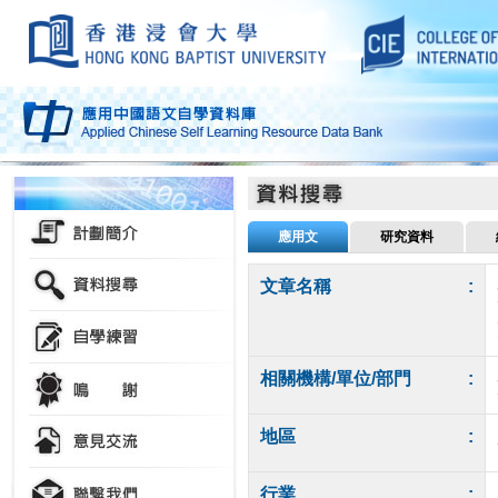
應用文
研究資料
文章名稱
:
相關機構/單位/部門
:
地區
:
行業
: