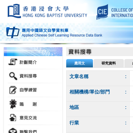
應用文
研究資料
文章名稱
:
相關機構/單位/部門
:
地區
:
行業
: