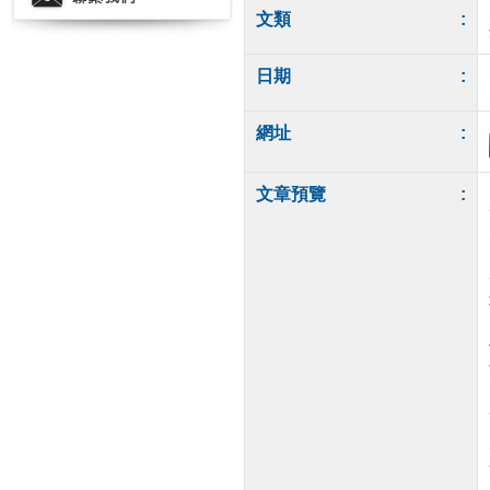
文類
:
日期
:
網址
:
文章預覽
: