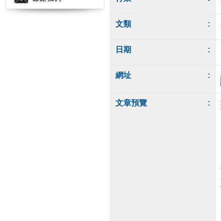
文類
:
日期
:
網址
:
文章預覽
: