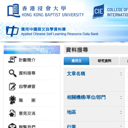
應用文
研究資料
文章名稱
:
相關機構/單位/部門
:
地區
:
行業
: