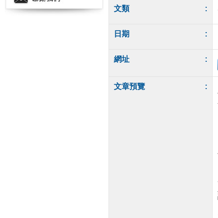
文類
:
日期
:
網址
:
文章預覽
: