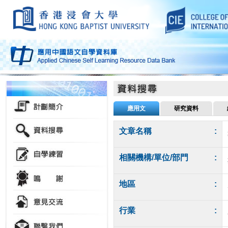
應用文
研究資料
文章名稱
:
相關機構/單位/部門
:
地區
:
行業
: