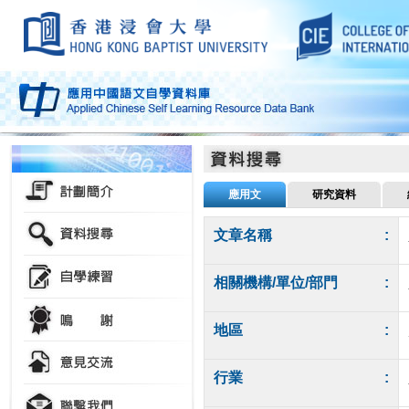
應用文
研究資料
文章名稱
:
相關機構/單位/部門
:
地區
:
行業
: