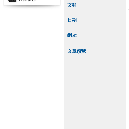
文類
:
日期
:
網址
:
文章預覽
: