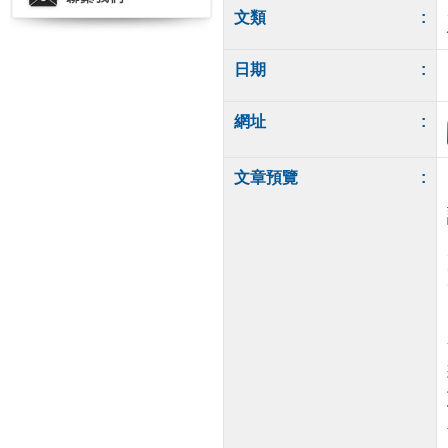
文類
:
日期
:
網址
:
文章預覽
: