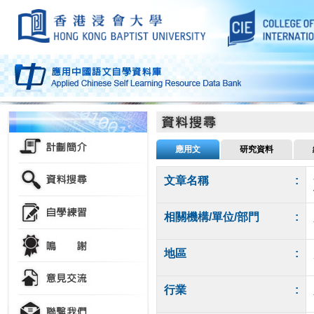
應用文
研究資料
文章名稱
:
相關機構/單位/部門
:
地區
:
行業
: