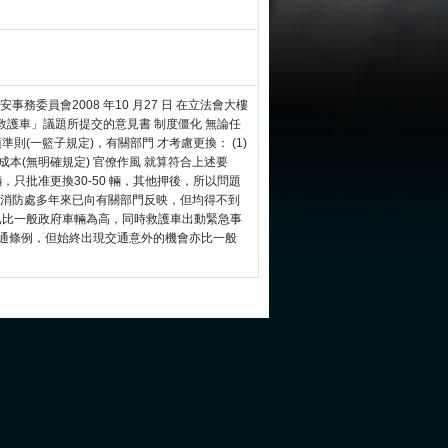
務委員會2008 年10 月27 日 在立法會大樓
救護車」議題所提交的意見書 制度僵化 無論任
則(一籃子規定)，有關部門 才考慮更換： (1)
維修成本(無明確規定) 官僚作風 就算符合上述要
輛，只批准更換30-50 輛，其他押後，所以問題
題消防處多年來已向有關部門反映，但均得不到
壞已比一般政府車輛為高，同時救護車出動緊急事
交通條例，但始終出現交通意外的機會亦比一般