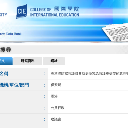
用文
研究資料
網址
名稱
:
香港消防處救護員會就更換緊急救護車提交的意見書 
機構/單位/部門
:
保安局
:
香港
:
公共行政
:
建議書