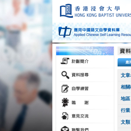
應
文章
相關
地區
行業
文類