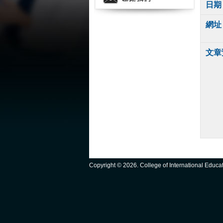
日期
網址
文章
Copyright ©
2026. College of International Educ