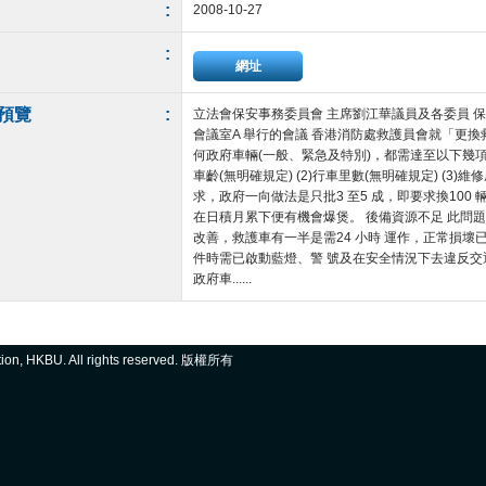
:
2008-10-27
:
網址
預覽
:
立法會保安事務委員會 主席劉江華議員及各委員 保安事
會議室A 舉行的會議 香港消防處救護員會就「更換
何政府車輛(一般、緊急及特別)，都需達至以下幾項準
車齡(無明確規定) (2)行車里數(無明確規定) (3)
求，政府一向做法是只批3 至5 成，即要求換100 
在日積月累下便有機會爆煲。 後備資源不足 此問
改善，救護車有一半是需24 小時 運作，正常損
件時需已啟動藍燈、警 號及在安全情況下去違反
政府車......
ation, HKBU. All rights reserved. 版權所有