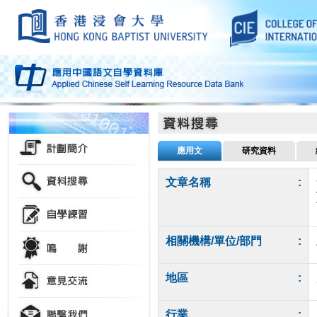
應用文
研究資料
文章名稱
:
相關機構/單位/部門
:
地區
:
行業
: