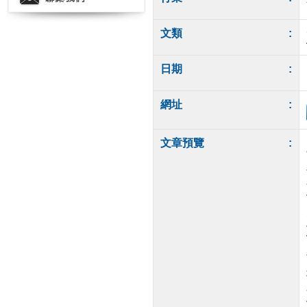
文類
:
日期
:
網址
:
文章預覽
: