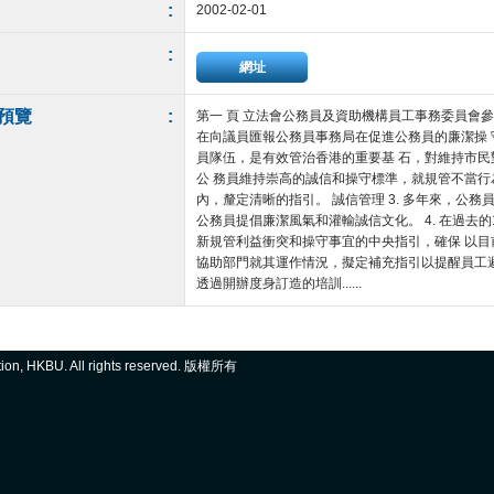
:
2002-02-01
:
網址
預覽
:
第一 頁 立法會公務員及資助機構員工事務委員會參
在向議員匯報公務員事務局在促進公務員的廉潔操 守
員隊伍，是有效管治香港的重要基 石，對維持市
公 務員維持崇高的誠信和操守標準，就規管不當行
內，釐定清晰的指引。 誠信管理 3. 多年來，公
公務員提倡廉潔風氣和灌輸誠信文化。 4. 在過去的1
新規管利益衝突和操守事宜的中央指引，確保 以目前
協助部門就其運作情況，擬定補充指引以提醒員工避免
透過開辦度身訂造的培訓......
ation, HKBU. All rights reserved. 版權所有