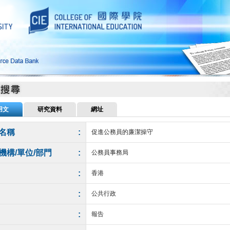
用文
研究資料
網址
名稱
:
促進公務員的廉潔操守
機構/單位/部門
:
公務員事務局
:
香港
:
公共行政
:
報告