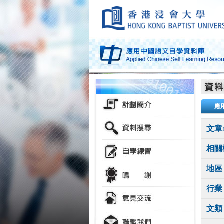
應
文章
相關
地區
行業
文類