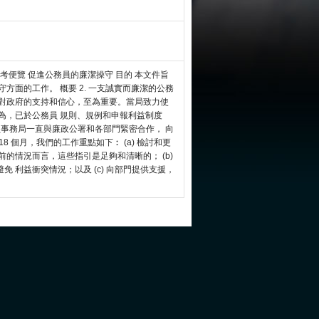
考便覽 促進公務員的廉潔操守 目的 本文件旨
方面的工作。 概要 2. 一支誠實而廉潔的公務
民對政府的支持和信心，至為重要。當局致力使
為，已於公務員 規則、規例和申報利益制度
務員事務局一直與廉政公署和各部門緊密合作， 向
8 個月，我們的工作重點如下︰ (a) 檢討和更
的情況而言，這些指引是足夠和清晰的； (b)
 利益衝突情況；以及 (c) 向部門提供支援，