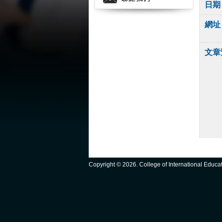
日期
網址
文章
Copyright ©
2026. College of International Educ