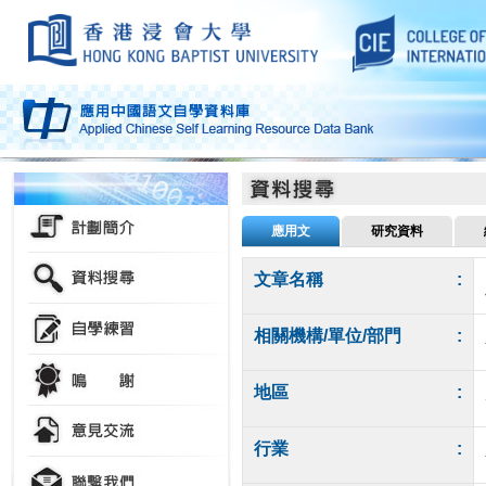
應用文
研究資料
文章名稱
:
相關機構/單位/部門
:
地區
:
行業
: