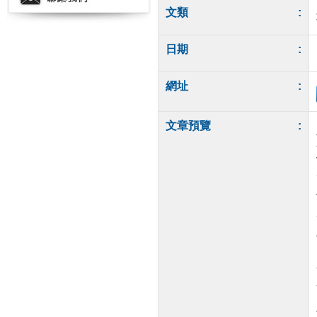
文類
:
日期
:
網址
:
文章預覽
: