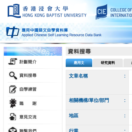
應用文
研究資料
文章名稱
:
相關機構/單位/部門
:
地區
:
行業
: