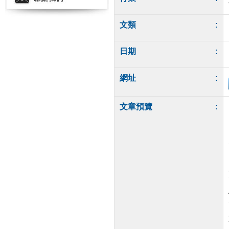
文類
:
日期
:
網址
:
文章預覽
: