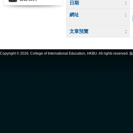
日期
:
網址
:
文章預覽
:
Copyright ©
2026. College of International Education, HKBU. All rights reserve