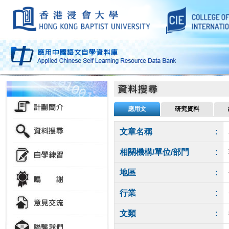
應用文
研究資料
文章名稱
:
相關機構/單位/部門
:
地區
:
行業
:
文類
: