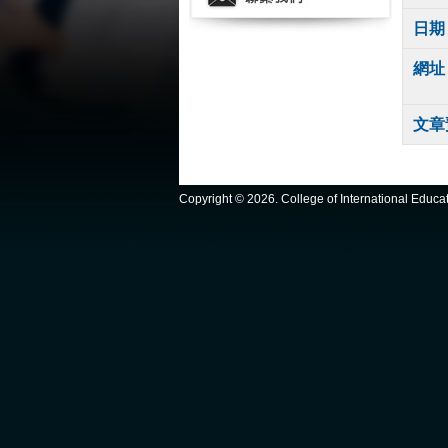
日期
網址
文章
Copyright ©
2026. College of International Educ