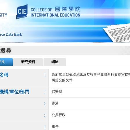
用文
研究資料
網址
名稱
:
政府當局就截取通訊及監察事務專員向行政長官提交
所提交的文件
機構/單位/部門
:
保安局
:
香港
:
公共行政
:
報告