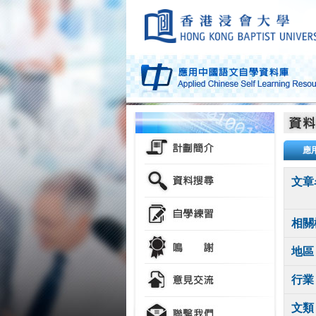
應
文章
相關
地區
行業
文類