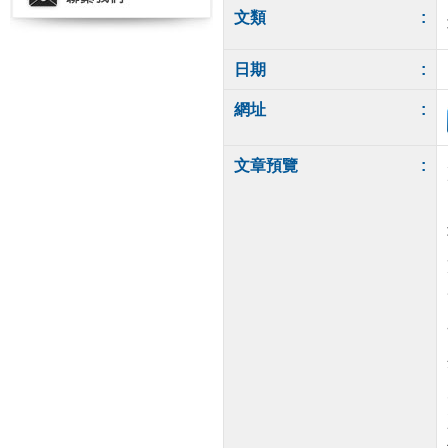
文類
:
日期
:
網址
:
文章預覽
: