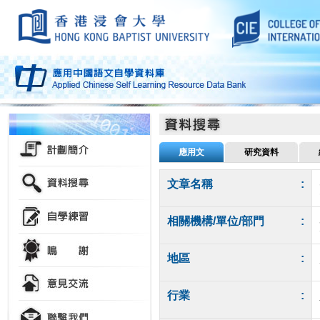
應用文
研究資料
文章名稱
:
相關機構/單位/部門
:
地區
:
行業
: