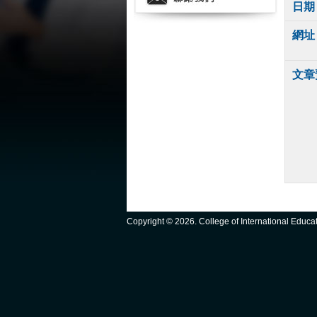
日期
網址
文章
Copyright ©
2026. College of International Educ