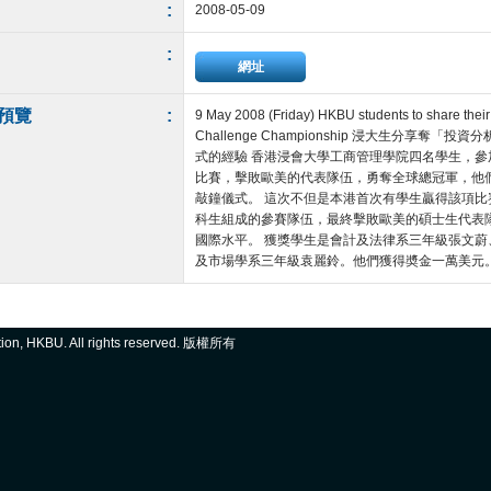
:
2008-05-09
:
網址
預覽
:
9 May 2008 (Friday) HKBU students to share their
Challenge Championship 浸大生分享
式的經驗 香港浸會大學工商管理學院四名學生，
比賽，擊敗歐美的代表隊伍，勇奪全球總冠軍，他
敲鐘儀式。 這次不但是本港首次有學生贏得該項
科生組成的參賽隊伍，最終擊敗歐美的碩士生代表
國際水平。 獲獎學生是會計及法律系三年級張文
及市場學系三年級袁麗鈴。他們獲得奬金一萬美元。 ...
ation, HKBU. All rights reserved. 版權所有