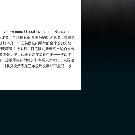
 joy of winning Global Investment Research
奪「投資分析比賽」全球總冠軍 及主持納斯達克收市敲鐘儀
參加於本月一日在美國紐約舉行的全球投資分析
們更獲邀主持本月二日美國納斯達克市場的收市
比賽殊榮，浸大代表更是在決賽中唯一一隊由本
隊，證明香港的財經分析專業人才輩出，素質達
蔚、財務及決策學系三年級周文泰和李麗兒，以
...