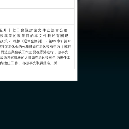
 五 月 十 七 日 會 議 討 論 文 件 立 法 會 公 務
 後 就 業 的 政 策 目 的 本 文 件 載 述 有 關 規
 。 政 策 2 . 根據《退休金條例》（ 第89 章）第16
， 已獲發退休金的公務員如在退休後兩年內（ 或行
 而這些業務或工作主 要在香港進行， 須事先
甲一級政務官職級的人員如在退休後三年 內擔任工
任工 作， 亦須事先取得批准。所......