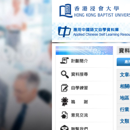
應
文章
相關
地區
行業
文類