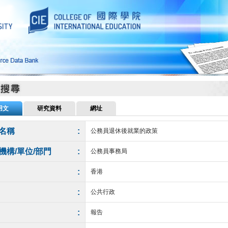
用文
研究資料
網址
名稱
:
公務員退休後就業的政策
機構/單位/部門
:
公務員事務局
:
香港
:
公共行政
:
報告