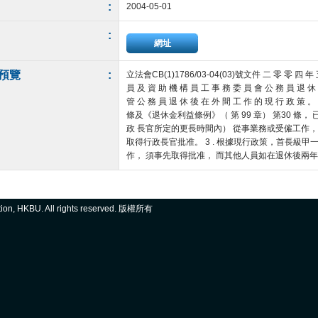
:
2004-05-01
:
網址
預覽
:
立法會CB(1)1786/03-04(03)號文件 二 零 零 四 年
員 及 資 助 機 構 員 工 事 務 委 員 會 公 務 員 退 休
管 公 務 員 退 休 後 在 外 間 工 作 的 現 行 政 策
條及《退休金利益條例》（ 第 99 章） 第30 條
政 長官所定的更長時間內） 從事業務或受僱工作，
取得行政長官批准。 3 . 根據現行政策，首長級
作， 須事先取得批准， 而其他人員如在退休後兩年內擔
ation, HKBU. All rights reserved. 版權所有