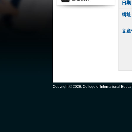
日期
網址
文章
Copyright ©
2026. College of International Educ