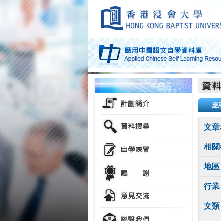
應
文章
相關
地區
行業
文類