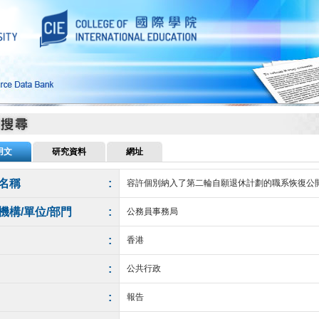
用文
研究資料
網址
名稱
:
容許個別納入了第二輪自願退休計劃的職系恢復公開
機構/單位/部門
:
公務員事務局
:
香港
:
公共行政
:
報告