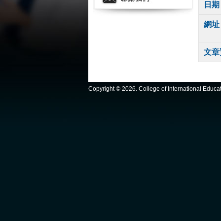
日期
網址
文章
Copyright ©
2026. College of International Educ