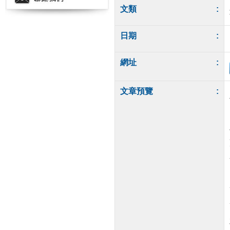
文類
:
日期
:
網址
:
文章預覽
: