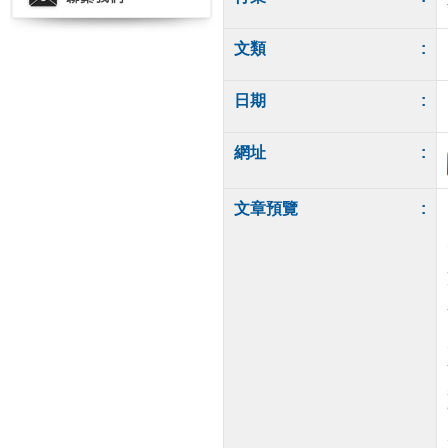
文類
:
日期
:
網址
:
文章預覽
: