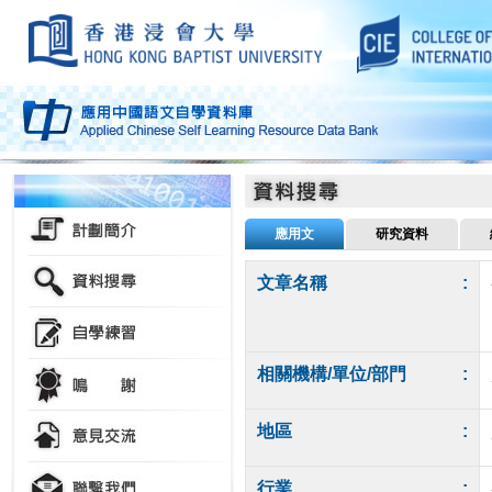
應用文
研究資料
文章名稱
:
相關機構/單位/部門
:
地區
:
行業
: