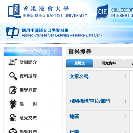
應用文
研究資料
文章名稱
:
相關機構/單位/部門
:
地區
:
行業
: