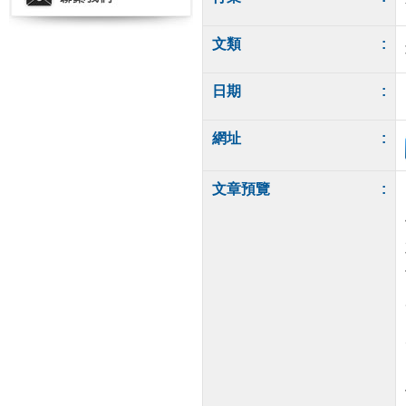
文類
:
日期
:
網址
:
文章預覽
: