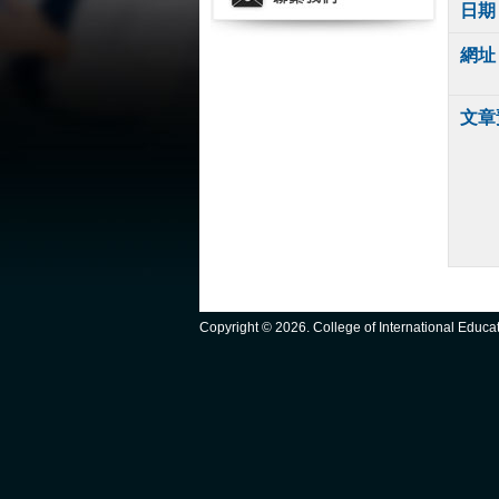
日期
網址
文章
Copyright ©
2026. College of International Educ