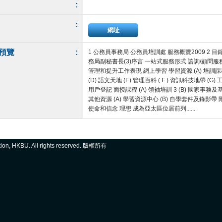
:
:
網址
預覽
:
1 公務員事務局 公務員培訓處 服務概覽2009 2
務局副秘書長(3)序言 一站式服務形式 諮詢/顧問服務 (A
管理和提升工作表現 網上學習 學習資源 (A) 培訓課程
(D) 語文天地 (E) 管理百科 ( F ) 資訊科技地帶 (G
用戶登記 面授課程 (A) 領袖培訓 3 (B) 國家事務及基本
其他資源 (A) 學習資源中心 (B) 自學套件及錄影
使命和信念 理想 成為亞太區位居前列......
ation, HKBU. All rights reserved. 版權所有