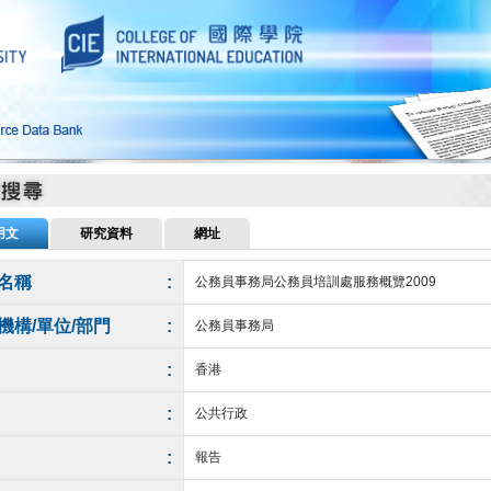
用文
研究資料
網址
名稱
:
公務員事務局公務員培訓處服務概覽2009
機構/單位/部門
:
公務員事務局
:
香港
:
公共行政
:
報告