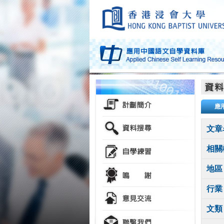
應
文章
相關
地區
行業
文類