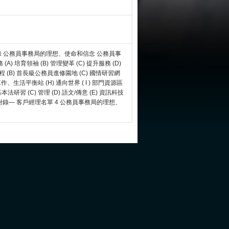
 目錄 公務員事務局的理想、使命和信念 公務員事
) 培育領袖 (B) 管理變革 (C) 提升服務 (D)
 (B) 首長級公務員進修園地 (C) 國情研習網
) 工作、生活平衡站 (H) 通向世界 ( I ) 部門資源區
法研習 (C) 管理 (D) 語文/傳意 (E) 資訊科技
帶 附錄— 客戶經理名單 4 公務員事務局的理想、