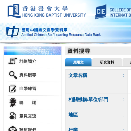
應用文
研究資料
文章名稱
:
相關機構/單位/部門
:
地區
:
行業
: