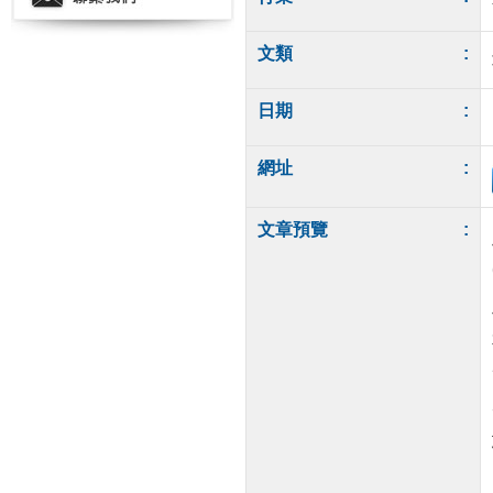
文類
:
日期
:
網址
:
文章預覽
: