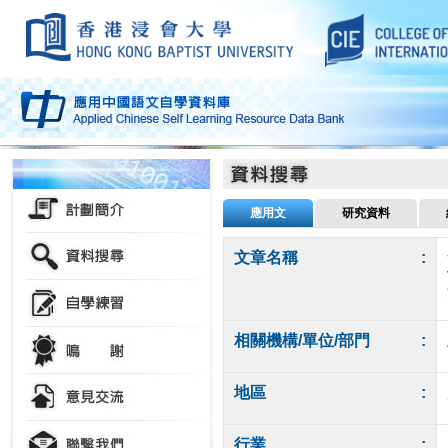
應用文
研究資料
文章名稱
:
相關機構/單位/部門
:
地區
:
行業
: