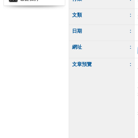
文類
:
日期
:
網址
:
文章預覽
: