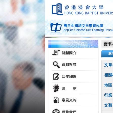
應
文章
相關
地區
行業
文類