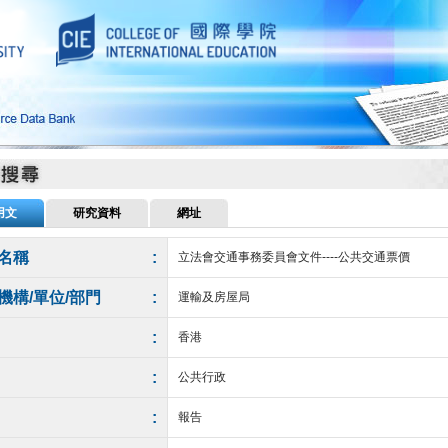
用文
研究資料
網址
名稱
:
立法會交通事務委員會文件----公共交通票價
機構/單位/部門
:
運輸及房屋局
:
香港
:
公共行政
:
報告