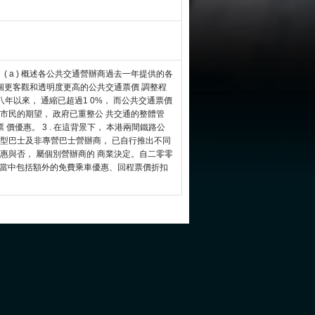
( a ) 概述各公共交通營辦商過去一年提供的各
制訂一個更客觀和透明度更高的公共交通票價 調整程
九八年以來， 通縮已超過1 0%， 而公共交通票價
市民的期望， 政府已重整公 共交通的整體管
優惠。 3 . 在這背景下， 本港兩間鐵路公
小型巴士及非專營巴士營辦商， 已自行推出不同
惠與否， 屬個別營辦商的 商業決定。自二零零
劃， 當中包括額外的免費乘車優惠、回程票價折扣