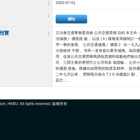
:
2003-07-01
:
網址
預覽
:
立法會交通事務委員會 公共交通票價 目的 本文件： 
項減價／ 優惠措 施； 以及 ( b ) 匯報當局擬
序一事的進展。 公共交通減價／ 優惠 2 . 自一九
大致維持 不變， 市民一直有提出要求減價。為回應
理、促進公共交通營辦商調低票價和鼓勵他們推出票 價
司、三間主要的專營巴士公司和多 個渡輪， 公共
的優惠 措施。根據自由營商的制度及精神， 提供優
二年七月以來， 營辦商共推出了3 9 項優惠計 
及巴......
ation, HKBU. All rights reserved. 版權所有