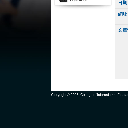
日期
網址
文章
Copyright ©
2026. College of International Educ