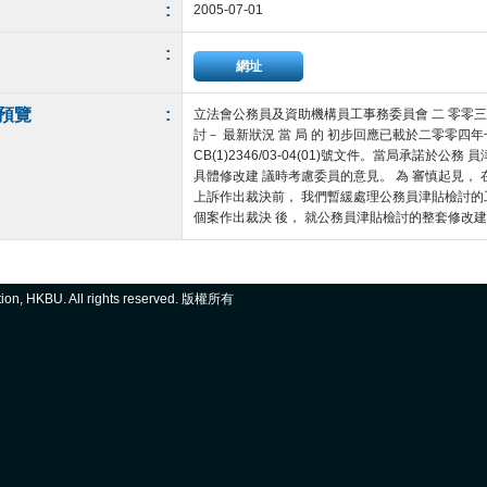
:
2005-07-01
:
網址
預覽
:
立法會公務員及資助機構員工事務委員會 二 零零三
討－ 最新狀況 當 局 的 初步回應已載於二零零四
CB(1)2346/03-04(01)號文件。當局承諾於
具體修改建 議時考慮委員的意見。 為 審慎起見，
上訴作出裁決前， 我們暫緩處理公務員津貼檢討的
個案作出裁決 後， 就公務員津貼檢討的整套修改建議諮詢
ation, HKBU. All rights reserved. 版權所有