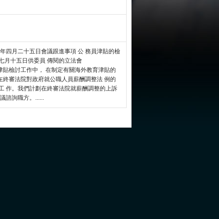
年四月二十五日會議跟進事項 公 務員津貼的檢
年七月十五日供委員 傳閱的立法會
公務 員津貼檢討工作中， 在制定有關海外教育津貼的
 在終審法院對政府就公職人員薪酬調整法 例的
工 作。我們計劃在終審法院就薪酬調整的上訴
職方。......