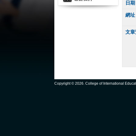
日期
網址
文章
Copyright ©
2026. College of International Educ