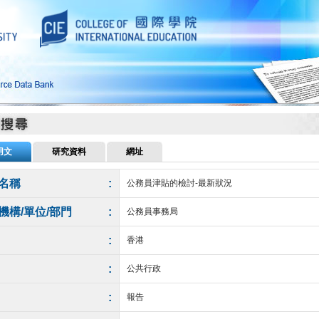
用文
研究資料
網址
名稱
:
公務員津貼的檢討-最新狀況
機構/單位/部門
:
公務員事務局
:
香港
:
公共行政
:
報告