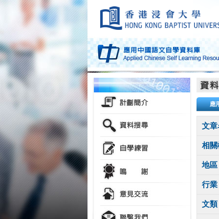
應
文章
相關
地區
行業
文類