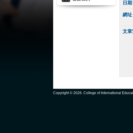
日期
網址
文章
Copyright ©
2026. College of International Educ