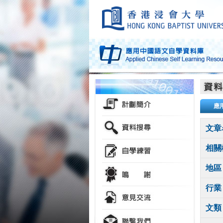
應
文章
相關
地區
行業
文類