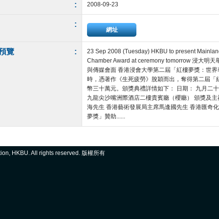
:
2008-09-23
:
網址
預覽
:
23 Sep 2008 (Tuesday) HKBU to present Mainlan
Chamber Award at ceremony tomor
與傳媒會面 香港浸會大學第二屆「紅樓夢獎：世
時，憑著作《生死疲勞》脫穎而出，奪得第二屆「
幣三十萬元。頒獎典禮詳情如下： 日期： 九月二十三
九龍尖沙嘴洲際酒店二樓貴賓廳（櫻廳） 頒獎及主禮
海先生 香港藝術發展局主席馬逢國先生 香港匯奇
夢獎」贊助......
ation, HKBU. All rights reserved. 版權所有