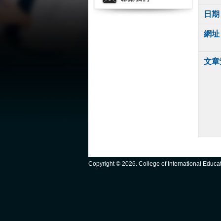
日期
網址
文章
Copyright ©
2026. College of International Educ