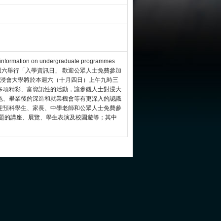
d information on undergraduate programmes
urday 浸大本週六舉行「入學資訊日」 歡迎公眾人士免費參加
港浸會大學將於本週六（十月四日）上午九時三
多項精彩、富資訊性的活動，讓參觀人士對浸大
色、畢業後的深造和就業機會等有更深入的認識
迎預科學生、家長、中學老師和公眾人士免費參
主題的講座、展覽、學生表演及校園遊等；其中