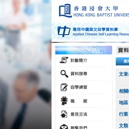
應
文章
相關
地區
行業
文類