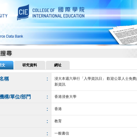
用文
研究資料
網址
名稱
:
浸大本週六舉行「入學資訊日」 歡迎公眾人士免費
新資訊
機構/單位/部門
:
香港浸會大學
:
香港
:
教育
:
一般書信