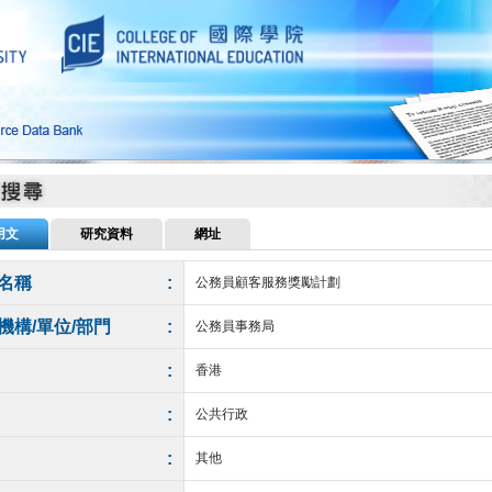
用文
研究資料
網址
名稱
:
公務員顧客服務獎勵計劃
機構/單位/部門
:
公務員事務局
:
香港
:
公共行政
:
其他