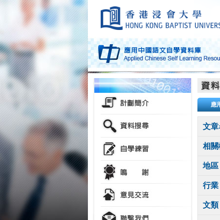
應
文章
相關
地區
行業
文類