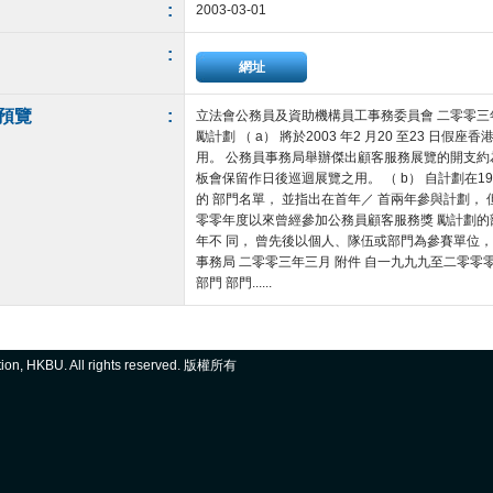
:
2003-03-01
:
網址
預覽
:
立法會公務員及資助機構員工事務委員會 二零零三
勵計劃 （ a） 將於2003 年2 月20 至23 
用。 公務員事務局舉辦傑出顧客服務展覽的開支約為
板會保留作日後巡迴展覽之用。 （ b） 自計劃在19
的 部門名單， 並指出在首年／ 首兩年參與計劃，
零零年度以來曾經參加公務員顧客服務獎 勵計劃的
年不 同， 曾先後以個人、隊伍或部門為參賽單位，
事務局 二零零三年三月 附件 自一九九九至二零
部門 部門......
ation, HKBU. All rights reserved. 版權所有