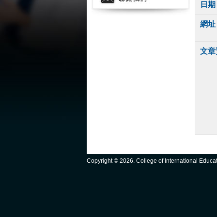
日期
網址
文章
Copyright ©
2026. College of International Educ