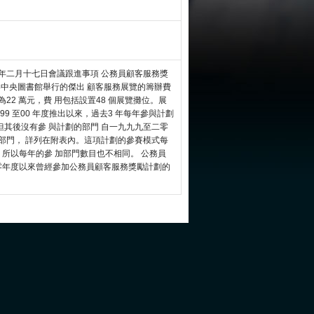
年二月十七日會議跟進事項 公務員顧客服務獎
日假座香港中央圖書館舉行的傑出 顧客服務展覽的籌辦費
22 萬元，費 用包括設置48 個展覽攤位。展
99 至00 年度推出以來，過去3 年每年參與計劃
 但其後沒有參 與計劃的部門 自一九九九至二零
部門， 詳列在附表內。這項計劃的參賽模式每
 所以每年的參 加部門數目也不相同。 公務員
零零年度以來曾經參加公務員顧客服務獎勵計劃的