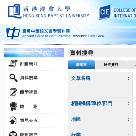
應用文
研究資料
文章名稱
:
相關機構/單位/部門
:
地區
:
行業
: