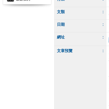
文類
:
日期
:
網址
:
文章預覽
: